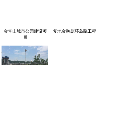
金堂山城市公园建设项
复地金融岛环岛路工程
目
仪陇县县城江东自来水
复地金融岛水秀土建工
厂取水口搬迁
程
<
1
2
3
4
5
...
6
>
版权所有：成都市市政工程（集团）有限责任公司
蜀ICP备17010952号